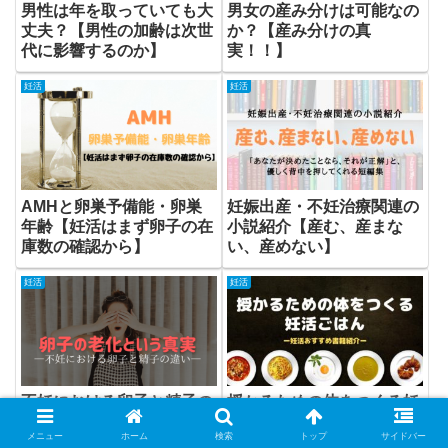
男性は年を取っていても大
男女の産み分けは可能なの
丈夫？【男性の加齢は次世
か？【産み分けの真
代に影響するのか】
実！！】
妊活
妊活
AMHと卵巣予備能・卵巣
妊娠出産・不妊治療関連の
年齢【妊活はまず卵子の在
小説紹介【産む、産まな
庫数の確認から】
い、産めない】
妊活
妊活
不妊における卵子と精子の
授かるための体をつくる妊
違い【卵子の老化という真
活ごはん【妊活おすすめ書
メニュー
ホーム
検索
トップ
サイドバー
実】
籍紹介】